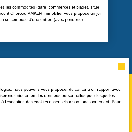
utes les commodités (gare, commerces et plage), situé
incent Chéreau AMKER Immobilier vous propose un joli
bien se compose d'une entrée (avec penderie)
e vie de presque 23m2 avec alcôve prolongée par
énagée et en partie équipée. Baies vitrées alu avec
lles de 43€ comprenant l'ascenseur, l'entretien de la
hésitez pas à me contacter pour visiter ce bien idéal
ien est soumis au statut juridique de la copropriété, 62
ipaux dans le bâtiment du bien objet de la vente. . Ce
e immatriculé au RSAC de Nantes sous le numéro
bien est exposé sont disponibles sur le site
hnologies, nous pouvons vous proposer du contenu en rapport avec
utiliserons uniquement les données personnelles pour lesquelles
 à l'exception des cookies essentiels à son fonctionnement. Pour
Nom
Téléphone