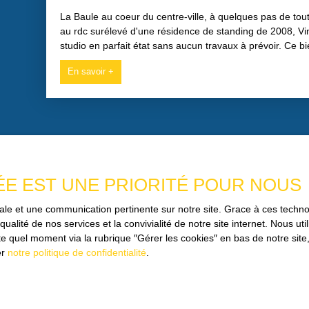
La Baule au coeur du centre-ville, à quelques pas de to
au rdc surélevé d'une résidence de standing de 2008, V
studio en parfait état sans aucun travaux à prévoir. Ce 
desservant une salle de douches avec wc, d'une pièce d
En savoir +
terrasse de plus de 10m2, d'une cuisine à l'état neuf am
volets électriques, chauffage électrique, Charges mensue
résidence et des espaces verts, le Fond travaux Alur,.. N'
pied-à-terre ou investissement au coeur de la Baule. Ce b
lots principaux répartis en 2 bâtiments dont 27 lots princ
bien est proposé par Vincent Chéreau, agent mandatair
527564371. Les informations sur les risques auxquels ce 
Géorisques : www. georisques. gouv. fr.
ÉE EST UNE PRIORITÉ POUR NOUS
imale et une communication pertinente sur notre site. Grace à ces tec
qualité de nos services et la convivialité de notre site internet. Nous 
 quel moment via la rubrique ″Gérer les cookies″ en bas de notre site,
Prénom
er
notre politique de confidentialité
.
e secteur ?
EAU
Email