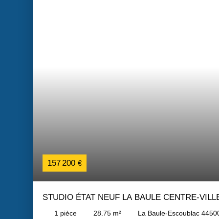
157 200
€
STUDIO ÉTAT NEUF LA BAULE CENTRE-VILL
1
pièce
28.75
m²
La Baule-Escoublac 4450