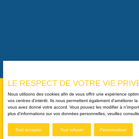
LE RESPECT DE VOTRE VIE PRIV
Nous utilisons des cookies afin de vous offrir une expérience opt
vos centres d'intérêt. Ils nous permettent également d'améliorer la 
vous avez donné votre accord. Vous pouvez les modifier à n'importe
plus d'informations sur vos données personnelles, veuillez consult
Un projet immobilier dans l
Contactez
Vincent CHER
Tout accepter
Tout refuser
Personnaliser