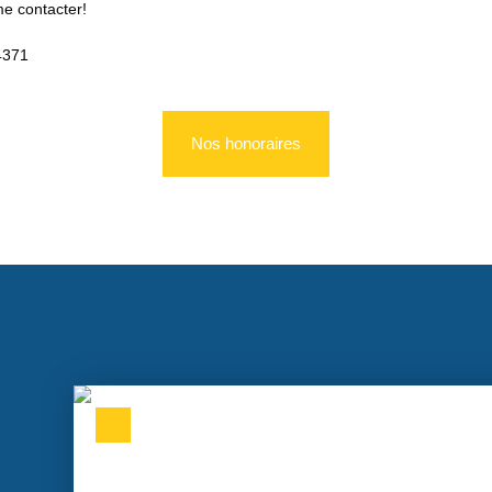
me contacter!
4371
Nos honoraires