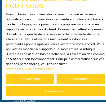
Nantes (44300)
POUR NOUS
Nous utilisons des cookies afin de vous offrir une expérience
Budget max (€)
optimale et une communication pertinente sur notre site. Grace à
ces technologies, nous pouvons vous proposer du contenu en
Surface min (m²)
rapport avec vos centres d'intérêt. Ils nous permettent également
d'améliorer la qualité de nos services et la convivialité de notre
site internet. Nous utiliserons uniquement les données
Pièces min
personnelles pour lesquelles vous avez donné votre accord. Vous
pouvez les modifier à n'importe quel moment via la rubrique
″Gérer les cookies″ en bas de notre site, à l'exception des cookies
J'accepte le traitement de mes données personnelles
essentiels à son fonctionnement. Pour plus d'informations sur vos
conformément au RGPD. Si vous ne souhaitez pas faire
données personnelles, veuillez consulter
l'objet de prospection commerciale par voie téléphonique,
notre politique de confidentialité
.
vous pouvez vous inscrire gratuitement sur la liste
d'opposition au démarchage téléphonique, prévu par
Tout accepter
Tout refuser
l'article L223-1 du code de la consommation, sur le site
Internet www.bloctel.gouv.fr ou par courrier adressé à :
Personnaliser
Société Worldline, Service Bloctel, CS 61311, 41013
BLOIS CEDEX.