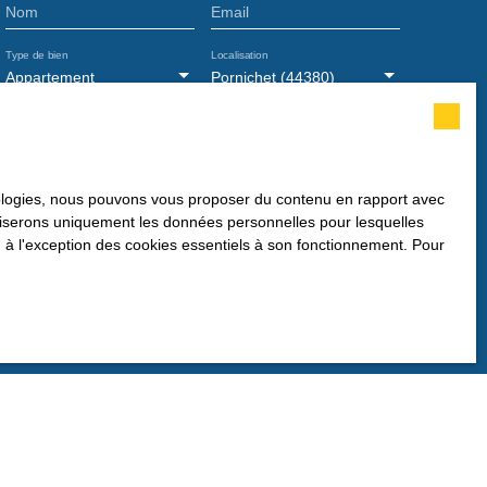
Nom
Email
Type de bien
Localisation
Appartement
Pornichet (44380)
Surface min (m²)
Pièces min
nt de mes données personnelles conformément au RGPD.
hnologies, nous pouvons vous proposer du contenu en rapport avec
s faire l'objet de prospection commerciale par voie
utiliserons uniquement les données personnelles pour lesquelles
ez vous inscrire gratuitement sur la liste d'opposition au
 à l'exception des cookies essentiels à son fonctionnement. Pour
e, prévu par l'article L223-1 du code de la
te Internet www.bloctel.gouv.fr ou par courrier adressé à :
rvice Bloctel, CS 61311, 41013 BLOIS CEDEX.
 le traitement de vos données personnelles, veuillez
e de confidentialité
.