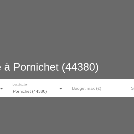
 à Pornichet (44380)
Localisation
Budget max (€)
S
Pornichet (44380)