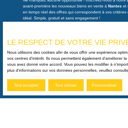
cours. Charges d'environ 200€ /mois comprenant l'entr
avant-première les nouveaux biens en vente à
Nantes
et 
ménage, l'ascenseur, l'eau froide, le gardien, le fond t
en temps réel des offres qui correspondent à vos critères 
soumis au statut juridique de la copropriété, 490 lots 
idéal. Simple, gratuit et sans engagement !
d'habitation; Ce bien est proposé par Vincent Chérea
immatriculé au RSAC de Nantes sous le numéro 52756
les risques auxquels ce bien est exposé sont disponible
www. georisques. gouv. fr
LE RESPECT DE VOTRE VIE PRIV
Nous utilisons des cookies afin de vous offrir une expérience opt
vos centres d'intérêt. Ils nous permettent également d'améliorer la 
vous avez donné votre accord. Vous pouvez les modifier à n'importe
plus d'informations sur vos données personnelles, veuillez consult
Tout accepter
Tout refuser
Personnaliser