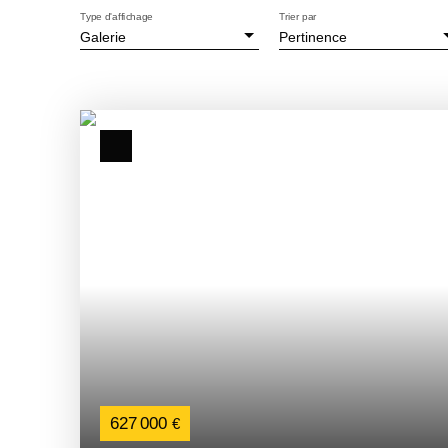
Type d'affichage
Trier par
Galerie
Pertinence
627 000
€