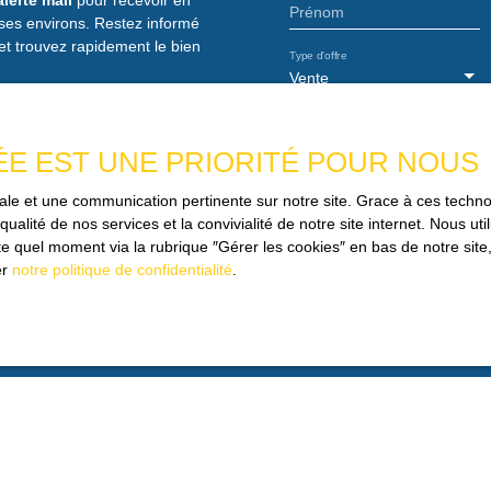
etien des espaces verts, le
Prénom
ses environs. Restez informé
ravaux Alur etc Ce bien est
et trouvez rapidement le bien
dont 167 lots à usage
Type d'offre
u, agent mandataire
Vente
4371. Les informations sur
s sur le site Géorisques :
Budget max (€)
ÉE EST UNE PRIORITÉ POUR NOUS
J'accepte le traiteme
imale et une communication pertinente sur notre site. Grace à ces tec
Si vous ne souhaitez pa
qualité de nos services et la convivialité de notre site internet. Nous 
téléphonique, vous pouv
 quel moment via la rubrique ″Gérer les cookies″ en bas de notre site,
démarchage téléphoniqu
er
notre politique de confidentialité
.
consommation, sur le si
Société Worldline, Se
Pour en savoir plus sur
consulter notre
politiqu