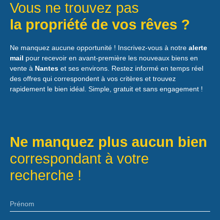
Vous ne trouvez pas
palier desservant 3 chambres sur parquet dont une avec
sa propre salle de douches et wc. L'appartement
la propriété de vos rêves ?
indépendant de 48m2 (59m2 surface plancher),
actuellement à usage professionnel, construit en 2007,
Ne manquez aucune opportunité ! Inscrivez-vous à notre
alerte
est constitué au rdc d'une pièce de vie + espace douches
mail
pour recevoir en avant-première les nouveaux biens en
et wc + grande mezzanine. Dépendances pour stockage
vente à
Nantes
et ses environs. Restez informé en temps réel
dans le jardin. Stationnement possible de 2 véhicules sur
des offres qui correspondent à vos critères et trouvez
la parcelle, toiture tuiles, chauffage gaz. ,tout à l'égout.
rapidement le bien idéal. Simple, gratuit et sans engagement !
Ligne de bus 78 (Le Pellerin - Tram ligne 3 Neustrie) à
environ 10mn à pied (arrêt vieux four) . N'hésitez pas à
me contacter pour toute information ou pour une visite de
ce bien coup de cœur! Ce bien est proposé par Vincent
Chéreau, agent mandataire immatriculé au RSAC de
Ne manquez plus aucun bien
Nantes sous le numéro 527564371. Les informations sur
les risques auxquels ce bien est exposé sont disponibles
correspondant à votre
sur le site Géorisques : www. georisques. gouv. fr
recherche !
Prénom