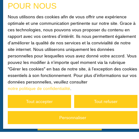
POUR NOUS
J'accepte le traitement de mes données personnelles
conformément au RGPD. Si vous ne souhaitez pas faire
Nous utilisons des cookies afin de vous offrir une expérience
l'objet de prospection commerciale par voie téléphonique,
optimale et une communication pertinente sur notre site. Grace à
vous pouvez vous inscrire gratuitement sur la liste
ces technologies, nous pouvons vous proposer du contenu en
d'opposition au démarchage téléphonique, prévu par
rapport avec vos centres d'intérêt. Ils nous permettent également
l'article L223-1 du code de la consommation, sur le site
d'améliorer la qualité de nos services et la convivialité de notre
Internet www.bloctel.gouv.fr ou par courrier adressé à :
site internet. Nous utiliserons uniquement les données
personnelles pour lesquelles vous avez donné votre accord. Vous
Société Worldline, Service Bloctel, CS 61311, 41013
pouvez les modifier à n'importe quel moment via la rubrique
BLOIS CEDEX.
″Gérer les cookies″ en bas de notre site, à l'exception des cookies
essentiels à son fonctionnement. Pour plus d'informations sur vos
Pour en savoir plus sur le traitement de vos données
données personnelles, veuillez consulter
personnelles, veuillez consulter notre
politique de
notre politique de confidentialité
.
confidentialité
.
Tout accepter
Tout refuser
Personnaliser
Recevoir des annonces