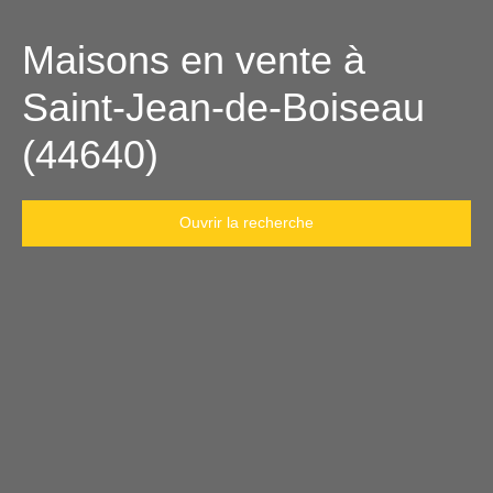
Maisons en vente à
Saint-Jean-de-Boiseau
(44640)
Ouvrir la recherche
Type d'offre
Vente
Type de bien
Maison
Localisation
Saint-Jean-de-Boiseau (44640)
Budget max (€)