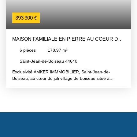
393 300
€
MAISON FAMILIALE EN PIERRE AU COEUR DU
JOLI VILLAGE DE BOISEAU
6
pièces
178.97
m²
Saint-Jean-de-Boiseau 44640
Exclusivité AMKER IMMMOBILIER, Saint-Jean-de-
Boiseau, au cœur du joli village de Boiseau situé à
environ 1km de la Montagne et environ 2kms de Saint
Jean de Boiseau, Maison individuelle en pierre de 3
chambres en excellent état d'une superficie de 131 m2 +
appartement indépendant de 48m2, le tout sur parcelle
arborée de 714 m2. La maison principale est constituée
au rdc d'une grande entrée desservant une belle pièce de
vie 42 m2 prolongée par le jardin arboré et sans vis à vis,
une buanderie, un wc indépendant, une cuisine dînatoire
aménagée et équipée et une salle de bains. A l'étage: un