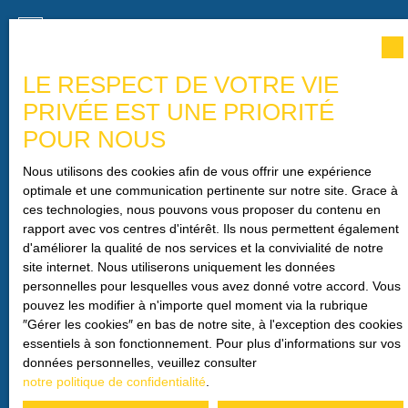
J'accepte le traitement de mes données personnelles
conformément au RGPD. Si vous ne souhaitez pas faire
l'objet de prospection commerciale par voie téléphonique,
LE RESPECT DE VOTRE VIE
vous pouvez vous inscrire gratuitement sur la liste
d'opposition au démarchage téléphonique, prévu par
PRIVÉE EST UNE PRIORITÉ
l'article L223-1 du code de la consommation, sur le site
POUR NOUS
Internet www.bloctel.gouv.fr ou par courrier adressé à :
Nous utilisons des cookies afin de vous offrir une expérience
Société Worldline, Service Bloctel, CS 61311, 41013
optimale et une communication pertinente sur notre site. Grace à
BLOIS CEDEX.
ces technologies, nous pouvons vous proposer du contenu en
rapport avec vos centres d'intérêt. Ils nous permettent également
Pour en savoir plus sur le traitement de vos données
d'améliorer la qualité de nos services et la convivialité de notre
personnelles, veuillez consulter notre
politique de
site internet. Nous utiliserons uniquement les données
confidentialité
.
personnelles pour lesquelles vous avez donné votre accord. Vous
pouvez les modifier à n'importe quel moment via la rubrique
″Gérer les cookies″ en bas de notre site, à l'exception des cookies
essentiels à son fonctionnement. Pour plus d'informations sur vos
Recevoir des annonces
données personnelles, veuillez consulter
notre politique de confidentialité
.