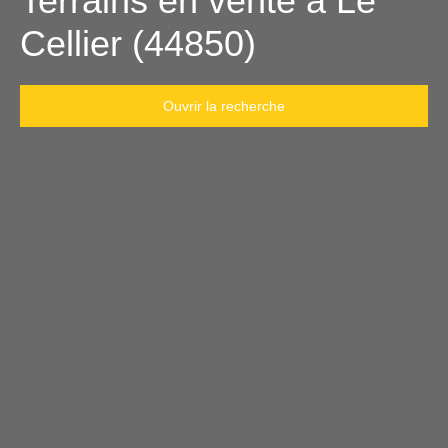
Terrains en vente à Le
Cellier (44850)
Ouvrir la recherche
Type d'offre
Vente
Type de bien
Terrain
Localisation
Le Cellier (44850)
Budget max (€)
Surface min (m²)