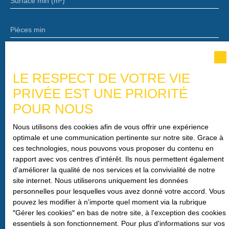
Surface min (m²)
Pièces min
J'accepte le traitement de mes données personnelles
conformément au RGPD. Si vous ne souhaitez pas faire
LE RESPECT DE VOTRE VIE
l'objet de prospection commerciale par voie téléphonique,
PRIVÉE EST UNE PRIORITÉ
vous pouvez vous inscrire gratuitement sur la liste
d'opposition au démarchage téléphonique, prévu par
POUR NOUS
l'article L223-1 du code de la consommation, sur le site
Internet www.bloctel.gouv.fr ou par courrier adressé à :
Nous utilisons des cookies afin de vous offrir une expérience
optimale et une communication pertinente sur notre site. Grace à
Société Worldline, Service Bloctel, CS 61311, 41013
ces technologies, nous pouvons vous proposer du contenu en
BLOIS CEDEX.
rapport avec vos centres d'intérêt. Ils nous permettent également
d'améliorer la qualité de nos services et la convivialité de notre
Pour en savoir plus sur le traitement de vos données
site internet. Nous utiliserons uniquement les données
personnelles, veuillez consulter notre
politique de
personnelles pour lesquelles vous avez donné votre accord. Vous
confidentialité
.
pouvez les modifier à n'importe quel moment via la rubrique
″Gérer les cookies″ en bas de notre site, à l'exception des cookies
essentiels à son fonctionnement. Pour plus d'informations sur vos