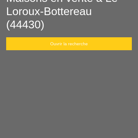
Loroux-Bottereau
(44430)
Ouvrir la recherche
Type d'offre
Vente
Type de bien
Maison
Localisation
Le Loroux-Bottereau (44430)
Budget max (€)
Surface min (m²)