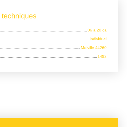
s techniques
06 a 20 ca
Individuel
Malville 44260
1492