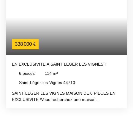
338 000
€
EN EXCLUSIVITE A SAINT LEGER LES VIGNES !
6
pièces
114
m²
Saint-Léger-les-Vignes 44710
SAINT LEGER LES VIGNES MAISON DE 6 PIECES EN
EXCLUSIVITE !Vous recherchez une maison
fonctionnelle, écologique, dans un environnement naturel
? Alors, cette maison est faite pour vous ! Edifiée en 1976
et ayant connue que son propriétaire, elle dispose de
nombreux atouts. Située à Saint Léger les Vignes, proche
des écoles, commerces et transports, vous profiterez de