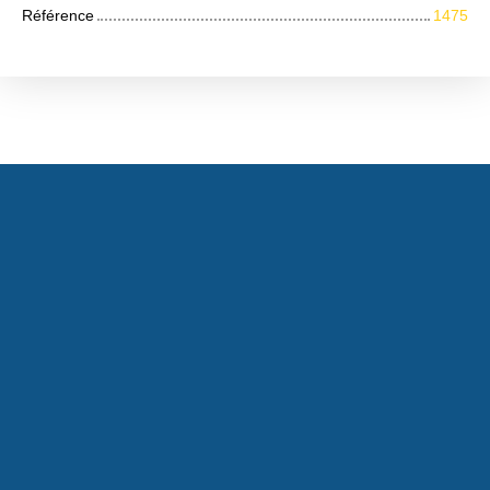
Référence
1475
+
−