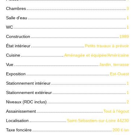
Chambres
3
Salle d'eau
1
WC
1
Construction
1989
État intérieur
Petits travaux à prévoir
Cuisine
Aménagée et équipée/Américaine
Vue
Jardin, terrasse
Exposition
Est-Ouest
Stationnement intérieur
1
Stationnement extérieur
1
Niveaux (RDC inclus)
2
Assainissement
Tout à l'égout
Localisation
Saint-Sébastien-sur-Loire 44230
Taxe foncière
200
€ /an