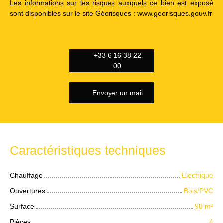
Les informations sur les risques auxquels ce bien est exposé
sont disponibles sur le site Géorisques : www.georisques.gouv.fr
+33 6 16 38 22
00
Envoyer un mail
Caractéristiques techniques
Chauffage
Electrique
Ouvertures
Bois/PVC
Surface
98
m²
Pièces
4